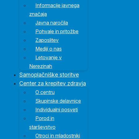
Informacije javnega
značaja
Javna naročila
Pohvale in pritožbe
Zaposlitev
Mediji o nas
Letovanje v
Nerezinah
Samoplačniške storitve
Center za krepitev zdravja
O centru
Skupinske delavnice
Individualni posveti
Porod in
starševstvo
Otroci in mladostniki