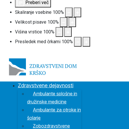
Preberi več
Skaliranje vsebine
100
%
Velikost pisave
100
%
Višina vrstice
100
%
Presledek med črkami
100
%
S
Zdravstvene dejavnosti
Ambulante splošne in
družinske medicine
Ambulante za otroke in
šolarje
Zobozdravstvene