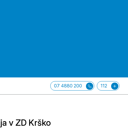
07 4880 200
112
ja v ZD Krško