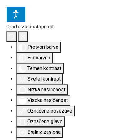
Orodje za dostopnost
Pretvori barve
Enobarvno
Temen kontrast
Svetel kontrast
Nizka nasičenost
Visoka nasičenost
Označene povezave
Označene glave
Bralnik zaslona