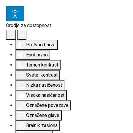
Orodje za dostopnost
Pretvori barve
Enobarvno
Temen kontrast
Svetel kontrast
Nizka nasičenost
Visoka nasičenost
Označene povezave
Označene glave
Bralnik zaslona