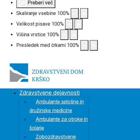
Preberi več
Skaliranje vsebine
100
%
Velikost pisave
100
%
Višina vrstice
100
%
Presledek med črkami
100
%
S
Zdravstvene dejavnosti
Ambulante splošne in
družinske medicine
Ambulante za otroke in
šolarje
Zobozdravstvene