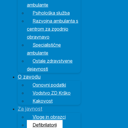
ambulante
Psihološka služba
Razvojna ambulanta s
centrom za zgodnjo
obravnavo
Specialistične
ambulante
Ostale zdravstvene
dejavnosti
O zavodu
Osnovni podatki
Vodstvo ZD Krško
Kakovost
Za javnost
Vloge in obrazci
Defibrilatorji