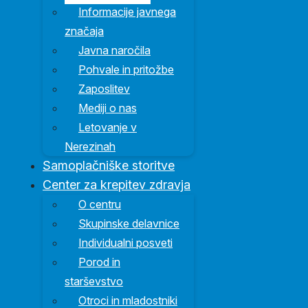
Informacije javnega
značaja
Javna naročila
Pohvale in pritožbe
Zaposlitev
Mediji o nas
Letovanje v
Nerezinah
Samoplačniške storitve
Center za krepitev zdravja
O centru
Skupinske delavnice
Individualni posveti
Porod in
starševstvo
Otroci in mladostniki