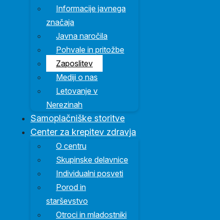
Informacije javnega
značaja
Javna naročila
Pohvale in pritožbe
Zaposlitev
Mediji o nas
Letovanje v
Nerezinah
Samoplačniške storitve
Center za krepitev zdravja
O centru
Skupinske delavnice
Individualni posveti
Porod in
starševstvo
Otroci in mladostniki