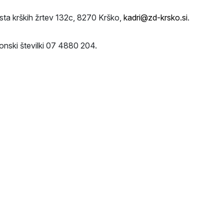
ta krških žrtev 132c, 8270 Krško,
kadri@zd-krsko.si
.
fonski številki 07 4880 204.
SVIT-ova podpora