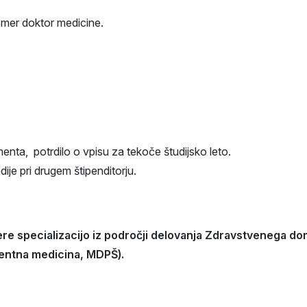
smer doktor medicine.
nta, potrdilo o vpisu za tekoče študijsko leto.
ije pri drugem štipenditorju.
bere specializacijo iz področji delovanja Zdravstvenega d
gentna medicina, MDPŠ).