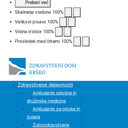
Preberi več
Skaliranje vsebine
100
%
Velikost pisave
100
%
Višina vrstice
100
%
Presledek med črkami
100
%
S
Zdravstvene dejavnosti
Ambulante splošne in
družinske medicine
Ambulante za otroke in
šolarje
Zobozdravstvene