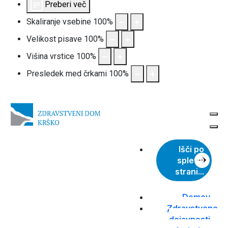
Preberi več
Skaliranje vsebine
100
%
Velikost pisave
100
%
Višina vrstice
100
%
Presledek med črkami
100
%
SKOČI DO OSREDNJE VSEBINE
Išči po
spletni
strani...
Domov
Zdravstvene
dejavnosti