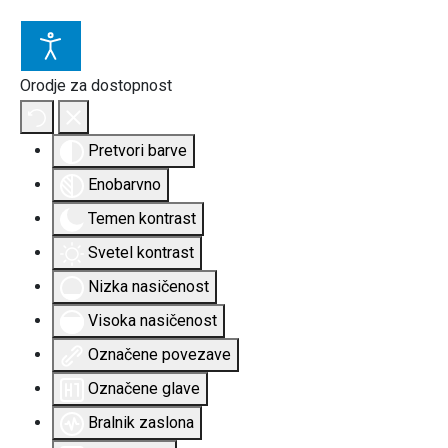
Orodje za dostopnost
Pretvori barve
Enobarvno
Temen kontrast
Svetel kontrast
Nizka nasičenost
Visoka nasičenost
Označene povezave
Označene glave
Bralnik zaslona