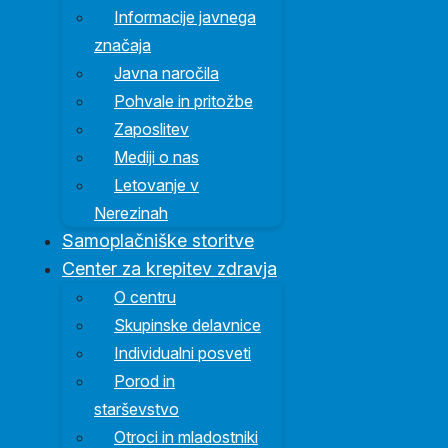
Informacije javnega
značaja
Javna naročila
Pohvale in pritožbe
Zaposlitev
Mediji o nas
Letovanje v
Nerezinah
Samoplačniške storitve
Center za krepitev zdravja
O centru
Skupinske delavnice
Individualni posveti
Porod in
starševstvo
Otroci in mladostniki