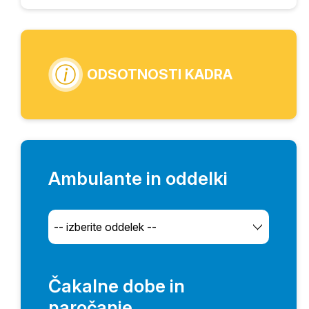
ODSOTNOSTI KADRA
Ambulante in oddelki
Čakalne dobe in
naročanje