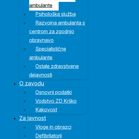
ambulante
Psihološka služba
Razvojna ambulanta s
centrom za zgodnjo
obravnavo
Specialistične
ambulante
Ostale zdravstvene
dejavnosti
O zavodu
Osnovni podatki
Vodstvo ZD Krško
Kakovost
Za javnost
Vloge in obrazci
Defibrilatorji