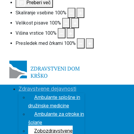
Preberi več
Skaliranje vsebine
100
%
Velikost pisave
100
%
Višina vrstice
100
%
Presledek med črkami
100
%
S
Zdravstvene dejavnosti
Ambulante splošne in
družinske medicine
Ambulante za otroke in
šolarje
Zobozdravstvene