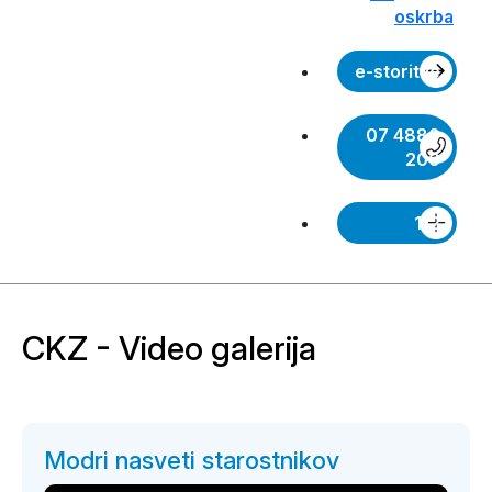
oskrba
e-storitve
07 4880
200
112
CKZ - Video galerija
Modri nasveti starostnikov