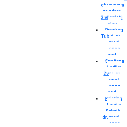
obravnava
za zdrav
življenjski
slog
Predrag
Tubić, dr.
med.,
spec.
ped.
Snežana
Ladika
Žvar, dr.
med.,
spec.
ped.
Kristina
Lovšin
Salmič,
dr. med.,
spec.