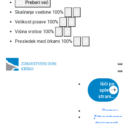
Preberi več
Skaliranje vsebine
100
%
Velikost pisave
100
%
Višina vrstice
100
%
Presledek med črkami
100
%
SKOČI DO OSREDNJE VSEBINE
Išči po
spletni
strani...
Domov
Zdravstvene
dejavnosti