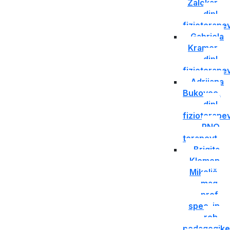
Zalokar,
dipl.
fizioterape
Gabriela
Kramer,
dipl.
fizioterape
Adrijana
Bukovec,
dipl.
fizioterapev
RNO
terapevt
Brigita
Klemen
Mikolič,
mag.
prof.
spec. in
reh.
pedagogike