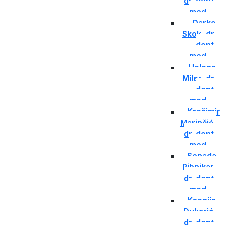
dr. dent.
med.
Darko
Skok, dr.
dent.
med.
Helena
Miler, dr.
dent.
med.
Krešimir
Marinčić,
dr. dent.
med.
Senada
Ribnikar,
dr. dent.
med.
Ksenija
Dukarić,
dr. dent.