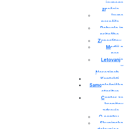
javnega
značaja
Javna
naročila
Pohvale in
pritožbe
Zaposlitev
Mediji o
nas
Letovanje
v
Nerezinah
Kontakti
Samoplačniške
storitve
Center za
krepitev
zdravja
O centru
Skupinske