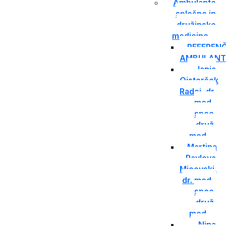
Ambulante
splošne in
družinske
medicine
REFEREN
AMBULANT
Janja
Ojsteršek
Radej, dr.
med.,
spec.
druž.
med.
Martina
Pavlova
Micevski,
dr. med.,
spec.
druž.
med.
Nina