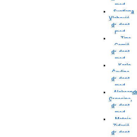
med.
Svetlana
Vlahović,
dr. dent.
med.
Tina
Cemič,
dr. dent.
med.
Karlo
Čavlina,
dr. dent.
med.
Aleksand
Grgesina,
dr. dent.
med.
Mateja
Zidarič,
dr. dent.