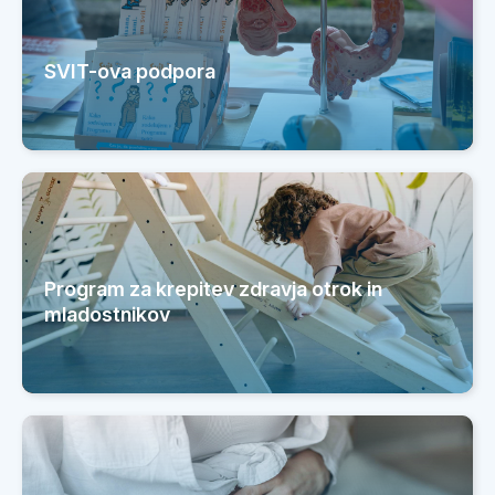
SVIT-ova podpora
Program za krepitev zdravja otrok in
mladostnikov
varna_vadba_v_nosečnosti_-
_letak_za_ginek.amb._4.pdf
varna_vadba_v_nosečnosti_-