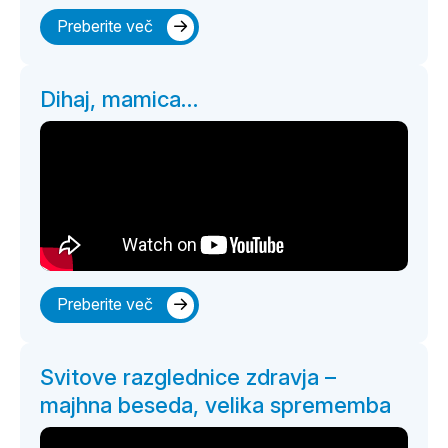
Preberite več
Dihaj, mamica…
Preberite več
Svitove razglednice zdravja –
majhna beseda, velika sprememba