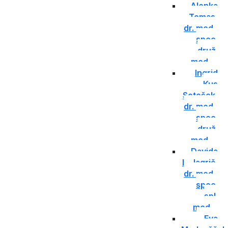
Alenka
Tomas,
dr. med.,
spec.
druž.
med.
Ingrid
Kus
Sotošek,
dr. med.,
spec.
druž.
med.
Davida
L. Jagrič,
dr. med.,
spec.
spl.
med
Eva