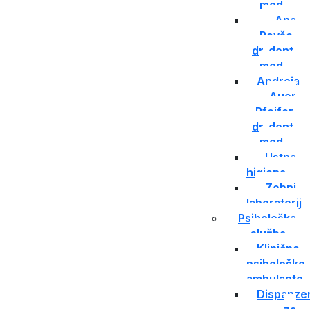
med.
Ana
Povše,
dr. dent.
med.
Andreja
Auer
Pfeifer,
dr. dent.
med.
Ustna
higiena
Zobni
laboratorij
Psihološka
služba
Klinično
psihološke
ambulante
Dispanze
za