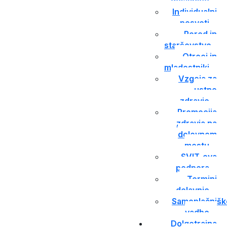
delavnice
Individualni
posveti
Porod in
starševstvo
Otroci in
mladostniki
Vzgoja za
ustno
zdravje
Promocija
zdravja na
delovnem
mestu
SVIT-ova
podpora
Termini
delavnic
Samoplačnišk
vadbe
Dolgotrajna