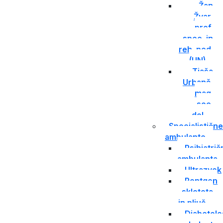
Žan
Žvar,
prof.
spec. in
reh. ped.
(UN)
Tjaša
Urbanč,
mag.
soc.
del.
Specialistične
ambulante
Psihiatrič
ambulanta
Ultrazvok
Rentgen
skleteta
in pljuč
Diabetolo