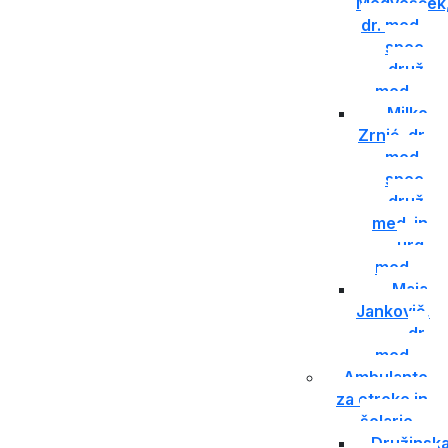
Medvešček
dr. med.,
spec.
druž.
med.
Milko
Zrnić, dr.
med.,
spec.
druž.
med. in
urg.
med.
Maja
Jankovič,
dr.
med.
Ambulante
za otroke in
šolarje
Družinsk