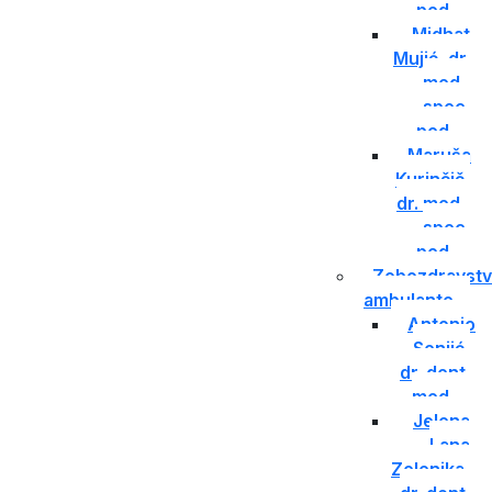
ped.
Midhat
Mujić, dr.
med.,
spec.
ped.
Maruša
Kurinčič,
dr. med.,
spec.
ped.
Zobozdravst
ambulante
Antonio
Senjić,
dr. dent.
med.
Jelena
Lana
Zelenika,