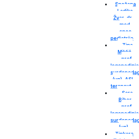
Snežana
Ladika
Žvar, dr.
med.,
spec.
pediatrije
Tina
Miklič,
prof.
logopedinja
surdopedag
(un), ASI
terapevt
Sara
Biber,
prof.
logopedinja
surdopedag
(un)
Tinkara