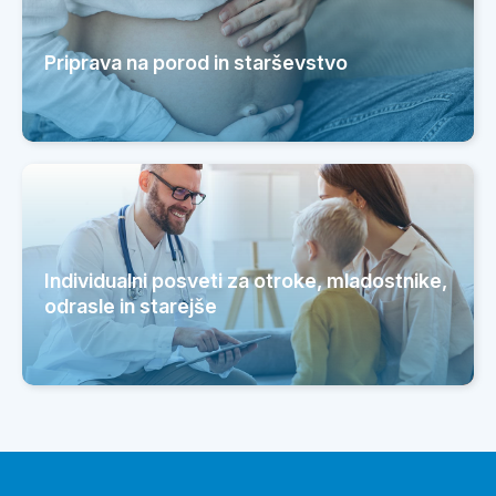
_letak_za_ginek.amb._4.pdf
Priprava na porod in starševstvo
Individualni posveti za otroke, mladostnike,
odrasle in starejše