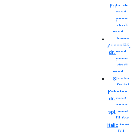
Fritz, dr.
med.,
spec.
druž.
med.
Ivana
Zupančič,
dr. med.,
spec.
druž.
med.
Stanka
Brilej
Kokotec,
dr. med.,
spec.
spl. med.
[i] for
italic text
[/i]