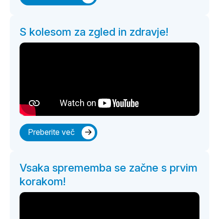
S kolesom za zgled in zdravje!
Preberite več
Vsaka sprememba se začne s prvim
korakom!