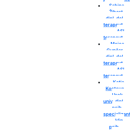
Sabina
Žibert,
dipl. del.
terapevt,
ASI
terapevt
Mojca
Gunčar,
dipl. del.
terapevt,
ASI
terapevt
Katja
Kostevc
Urek,
univ. dipl.
psih.,
specializan
klin.
psih.