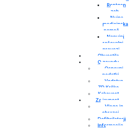
Rentgen
zob
Nujna
medicinska
pomoč
Nenujni
reševalni
prevozi
Obvestila
O zavodu
Osnovni
podatki
Vodstvo
ZD Krško
Kakovost
Za javnost
Vloge in
obrazci
Defibrilatorji
Informacije